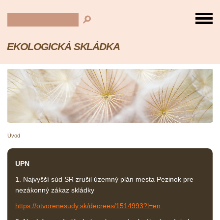
EKOLOGICKÁ SKLÁDKA
Úvod
UPN
1. Najvyšší súd SR zrušil územný plán mesta Pezinok pre
nezákonný zákaz skládky
https://otvorenesudy.sk/decrees/1514993?l=en