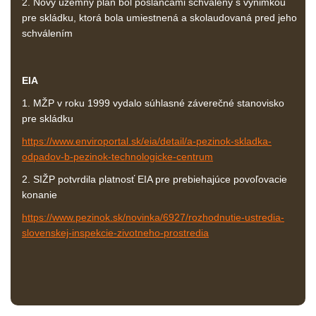
2. Nový územný plán bol poslancami schválený s výnimkou
pre skládku, ktorá bola umiestnená a skolaudovaná pred jeho
schválením
EIA
1. MŽP v roku 1999 vydalo súhlasné záverečné stanovisko
pre skládku
https://www.enviroportal.sk/eia/detail/a-pezinok-skladka-
odpadov-b-pezinok-technologicke-centrum
2. SIŽP potvrdila platnosť EIA pre prebiehajúce povoľovacie
konanie
https://www.pezinok.sk/novinka/6927/rozhodnutie-ustredia-
slovenskej-inspekcie-zivotneho-prostredia